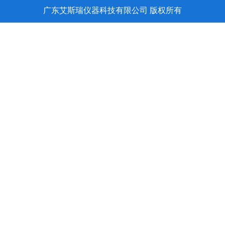
上一个：蒸汽老化试验机（烤漆款
下一个：蒸气老化试验机
相关产品推荐
/ HOT PRODUCT
PCT高温高压老化试验机
换气老化机
蒸气老化试验箱
蒸气老化试验机