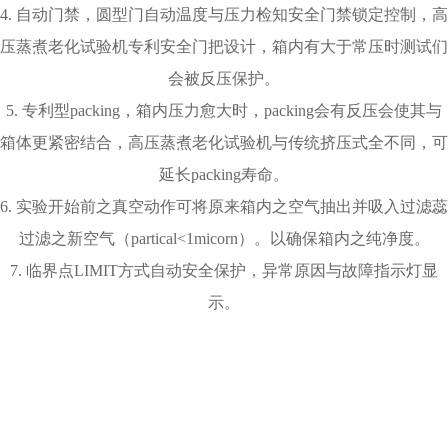
3kg/cm2）。
jue对压力：1.0kg/cm2 ～ 3.0kg/cm2。
安全压力容量：3kg/cm2＝1个环境大气压＋2kg/cm2。
8. 循环方式: 水蒸气自然对流循环。
9. 测时间设置：0 ～ 999 Hr。
10. 加压时间：0.00kg/cm2 ～ 2.00kg/cm2约45分钟。
11. 升温时间: 由常温升至＋132℃约35分钟内非线性空载。
12. 温度变化速率为空气温度平均变化速率,而非产品温度变化速
率。
高温高压老化试验机特点：
1.圆型内箱，不锈钢圆型试验内箱结构，符合工业安全容器标
准， 可防止试验中结露滴水设计。
2. 圆幅内衬，不锈钢圆幅型内衬设计，可避免蒸气潜热直接冲击