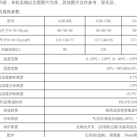
升级，本机实物以主图图片为准，其他图片仅作参考，望见谅。
机规格参数:
型号
ASR-80L
ASR-150L
AS
尺寸W×H×D(cm)
40×50×40
50×60×50
50
寸W×H×D(cm)约
110×136×71
117×146×85
117
内箱容积(L)
80
150
温度范围
A:-20℃～150℃ B: -40℃～150
湿度范围
20%～98%RH(10%
温湿度解析精度
0.1
温湿度分布精度
2.0
温湿度控制精度
±0.3
升温/降温时间
约3.0℃/分
保温材质
耐高温高密度氯基
冷却系统
气冷式/单段压缩机(-40℃) 
保护装置
无熔丝开关、(压缩机过载/冷媒高低
配件
记录器(选购)、观视窗、50m