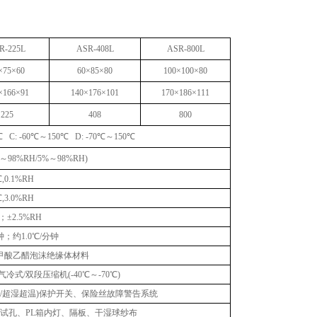
R-225L
ASR-408L
ASR-800L
×75×60
60×85×80
100×100×80
×166×91
140×176×101
170×186×111
225
408
800
℃ C: -60℃～150℃ D: -70℃～150℃
～98%RH/5%～98%RH)
℃,0.1%RH
℃,3.0%RH
℃；±2.5%RH
钟；约1.0℃/分钟
甲酸乙醋泡沫绝缘体材料
气冷式/双段压缩机(-40℃～-70℃)
压/超湿超温)保护开关、保险丝故障警告系统
m测试孔、PL箱内灯、隔板、干湿球纱布