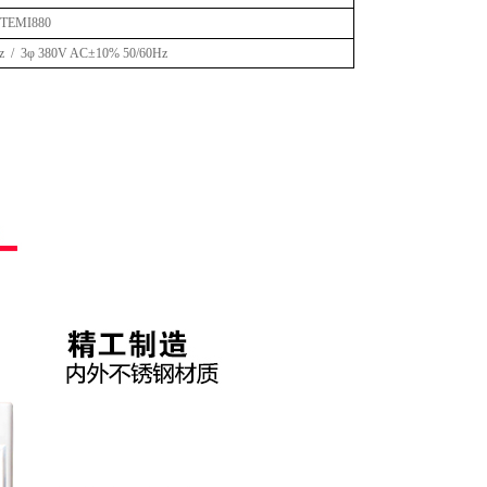
EMI880
z / 3φ 380V AC±10% 50/60Hz