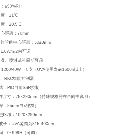
：≥90%RH
度：±1℃
度：±0.5℃
心距离：70mm
灯管的中心距离：50±3mm
1.0W/m2内可调
冷凝、喷淋试验周期可调
1200/40W， 8支（UVA使用寿命1600h以上）
： RKC智能控制器
式：PID自整SSR控制
件尺寸：75×290mm（特殊规格需在合同中说明）
深：25mm自动控制
区域：1020×290mm
长：UVA范围为315-400nm;
间：0~999H（可调）