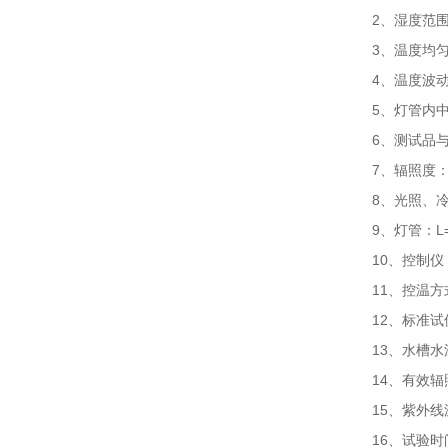
2、湿度范围
3、温度均匀
4、温度波动
5、灯管内中
6、测试品与
7、辐照度：
8、光照、
9、灯管：L=
10、控制仪
11、控温方
12、标准试
13、水槽水
14、有效辐照
15、紫外线波
16、试验时