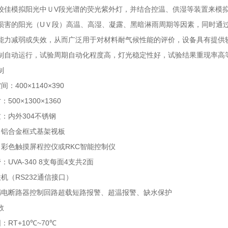
较佳模拟阳光中ＵV段光谱的荧光紫外灯，并结合控温、供湿等装置来模
损害的阳光（UＶ段）高温、高湿、凝露、黑暗淋雨周期等因素，同时通
能力减弱或失效，从而广泛用于对材料耐气候性能的评价，设备具有提供
制自动运行，试验周期自动化程度高，灯光稳定性好，试验结果重现率高
制
：400×1140×390
500×1300×1360
：内外304不锈钢
：铝合金框式基架视板
：彩色触摸屏程控仪或RKC智能控制仪
UVA-340 8支每面4支共2面
机（RS232通信接口）
漏电断路器控制回路超载短路报警、超温报警、缺水保护
数
：RT+10℃~70℃