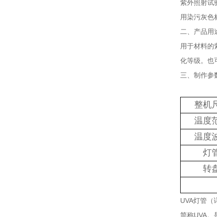
紫外照射试
用染污灰色
二、产品用
用于材料的
化等级。也
三、制作参
整机
温度
温度
灯
转
UVA灯管（
简称UVA