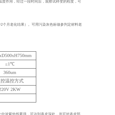
温度作用，经过一段时间后，观察试样变的程度，可
中2个月老化结果）。可用污染灰色标做参判定材料老
xD500xH750mm
≤
1
℃
360um
数控温控方式
220V 2KW
远比中波紫外线要强，可达到真皮深处，并可对表皮部