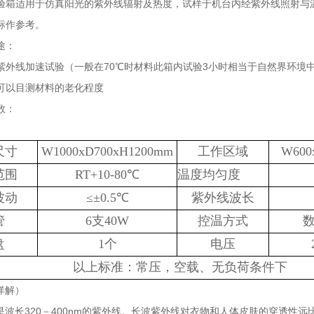
验箱适用于仿真阳光的紫外线辐射及热度，试样于机台内经紫外线照射与
标作参考。
途：
紫外线加速试验（一般在70℃时材料此箱内试验3小时相当于自然界环境
可以目测材料的老化程度
数：
尺寸
W1000xD700xH1200mm
工作区域
W600
范围
RT+10-80
℃
温度均匀度
波动
≤±
0.5
℃
紫外线波长
管
6
支
40W
控温方式
盘
1
个
电压
以上标准：常压，空载、无负荷条件下
详解）
。是波长320－400nm的紫外线。长波紫外线对衣物和人体皮肤的穿透性