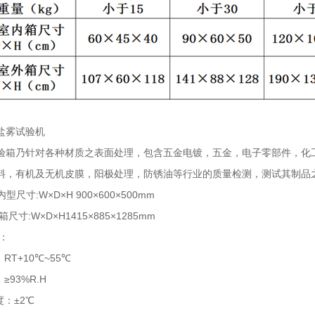
盐雾试验机
验箱乃针对各种材质之表面处理，包含五金电镀，五金，电子零部件，化
料，有机及无机皮膜，阳极处理，防锈油等行业的质量检测，测试其制品
:内型尺寸:W×D×H 900×600×500mm
×D×H1415×885×1285mm
：
RT+10℃~55℃
≥93%R.H
度：±2℃