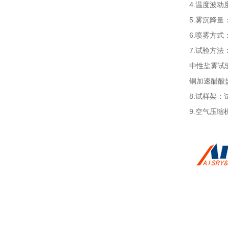
4.温度波动度
5.雾沉降量：
6.喷雾方式
7.试验方法
中性盐雾试
铜加速醋酸
8.试样架
9.空气压缩机